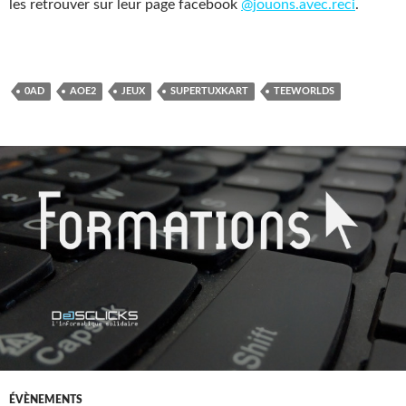
les retrouver sur leur page facebook
@jouons.avec.reci
.
0AD
AOE2
JEUX
SUPERTUXKART
TEEWORLDS
ÉVÈNEMENTS