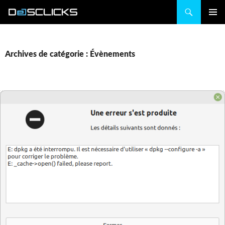
Recherche
ALLER
MENU
AU
PRINCIP
CONTENU
Archives de catégorie : Évènements