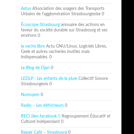
Astus
ASsociation des usagers des Transports
Urbains de l’agglomération Strasbourgeoise 0
Écoscope Strasbourg
annuaire des actions en
faveur du société durable sur Strasbourg et ses
environs 0
la vache libre
Actu GNU/Linux, Logiciels Libres,
Geek et autres vacheries inutiles mais
indispensables. 0
Le Blog de Djan
0
LEDLP : Les enfants de la pluie
Collectif Sonore
Strasbourgeois 0
Numopen
0
Radio – Les défricheurs
0
RECI (lien facebook !)
Regroupement Éducatif et
Culturel Indépendant 0
Repair Café – Strasbourg
0