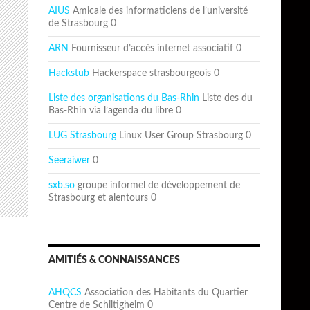
AIUS
Amicale des informaticiens de l’université
de Strasbourg 0
ARN
Fournisseur d’accès internet associatif 0
Hackstub
Hackerspace strasbourgeois 0
Liste des organisations du Bas-Rhin
Liste des du
Bas-Rhin via l’agenda du libre 0
LUG Strasbourg
Linux User Group Strasbourg 0
Seeraiwer
0
sxb.so
groupe informel de développement de
Strasbourg et alentours 0
AMITIÉS & CONNAISSANCES
AHQCS
Association des Habitants du Quartier
Centre de Schiltigheim 0