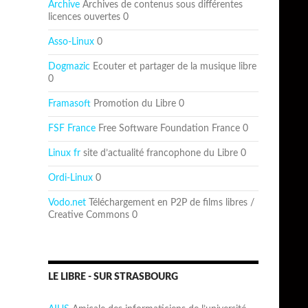
Archive
Archives de contenus sous différentes
licences ouvertes 0
Asso-Linux
0
Dogmazic
Ecouter et partager de la musique libre
0
Framasoft
Promotion du Libre 0
FSF France
Free Software Foundation France 0
Linux fr
site d’actualité francophone du Libre 0
Ordi-Linux
0
Vodo.net
Téléchargement en P2P de films libres /
Creative Commons 0
LE LIBRE - SUR STRASBOURG