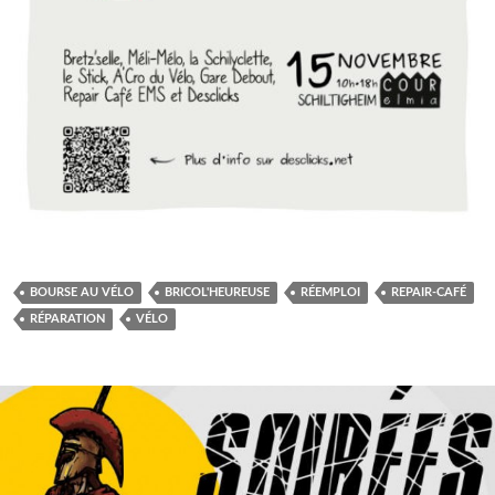
BOURSE AU VÉLO
BRICOL'HEUREUSE
RÉEMPLOI
REPAIR-CAFÉ
RÉPARATION
VÉLO