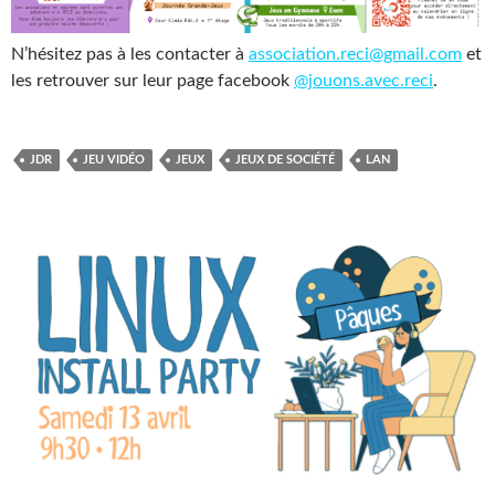
N’hésitez pas à les contacter à
association.reci@gmail.com
et
les retrouver sur leur page facebook
@jouons.avec.reci
.
JDR
JEU VIDÉO
JEUX
JEUX DE SOCIÉTÉ
LAN