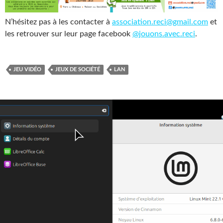
N’hésitez pas à les contacter à
association.reci@gmail.com
et
les retrouver sur leur page facebook
@jouons.avec.reci
.
JEU VIDÉO
JEUX DE SOCIÉTÉ
LAN