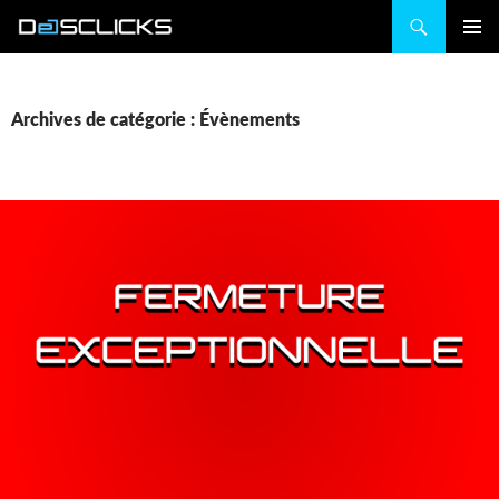
Recherche
ALLER
MENU
AU
PRINCIP
CONTENU
Archives de catégorie : Évènements