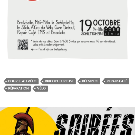
BOURSE AU VÉLO
BRICOL'HEUREUSE
RÉEMPLOI
REPAIR-CAFÉ
RÉPARATION
VÉLO