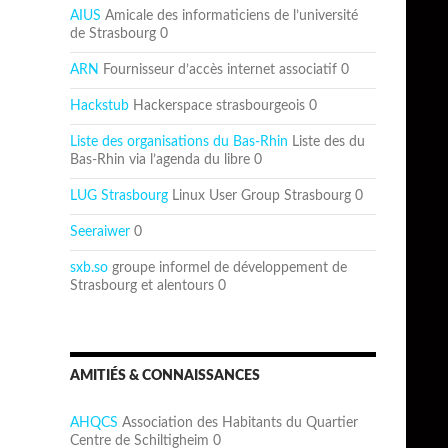
AIUS
Amicale des informaticiens de l’université
de Strasbourg 0
ARN
Fournisseur d’accès internet associatif 0
Hackstub
Hackerspace strasbourgeois 0
Liste des organisations du Bas-Rhin
Liste des du
Bas-Rhin via l’agenda du libre 0
LUG Strasbourg
Linux User Group Strasbourg 0
Seeraiwer
0
sxb.so
groupe informel de développement de
Strasbourg et alentours 0
AMITIÉS & CONNAISSANCES
AHQCS
Association des Habitants du Quartier
Centre de Schiltigheim 0