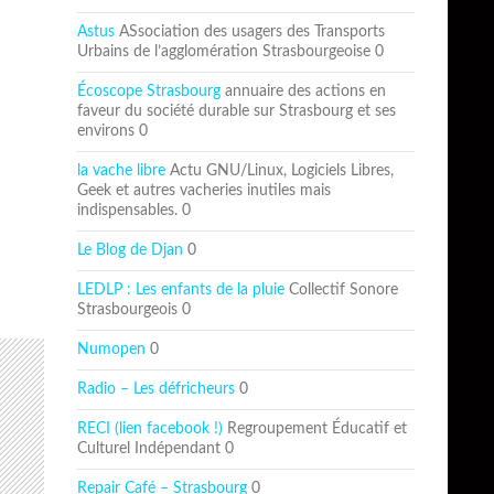
Astus
ASsociation des usagers des Transports
Urbains de l’agglomération Strasbourgeoise 0
Écoscope Strasbourg
annuaire des actions en
faveur du société durable sur Strasbourg et ses
environs 0
la vache libre
Actu GNU/Linux, Logiciels Libres,
Geek et autres vacheries inutiles mais
indispensables. 0
Le Blog de Djan
0
LEDLP : Les enfants de la pluie
Collectif Sonore
Strasbourgeois 0
Numopen
0
Radio – Les défricheurs
0
RECI (lien facebook !)
Regroupement Éducatif et
Culturel Indépendant 0
Repair Café – Strasbourg
0