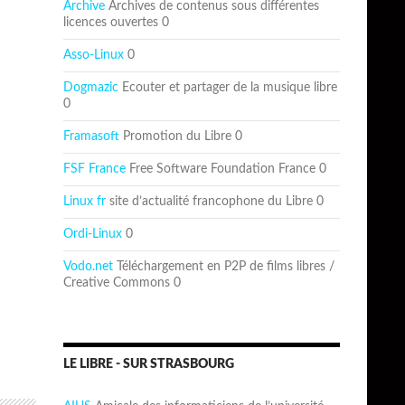
Archive
Archives de contenus sous différentes
licences ouvertes 0
Asso-Linux
0
Dogmazic
Ecouter et partager de la musique libre
0
Framasoft
Promotion du Libre 0
FSF France
Free Software Foundation France 0
Linux fr
site d’actualité francophone du Libre 0
Ordi-Linux
0
Vodo.net
Téléchargement en P2P de films libres /
Creative Commons 0
LE LIBRE - SUR STRASBOURG