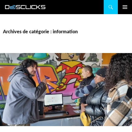
Recherche
ALLER
MENU
AU
PRINCIP
CONTENU
Archives de catégorie : information