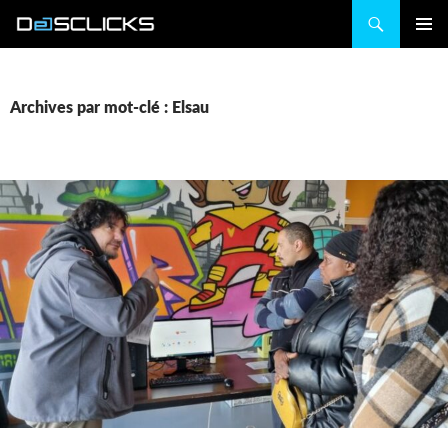
Recherche
ALLER
MENU
AU
PRINCIP
CONTENU
Archives par mot-clé : Elsau