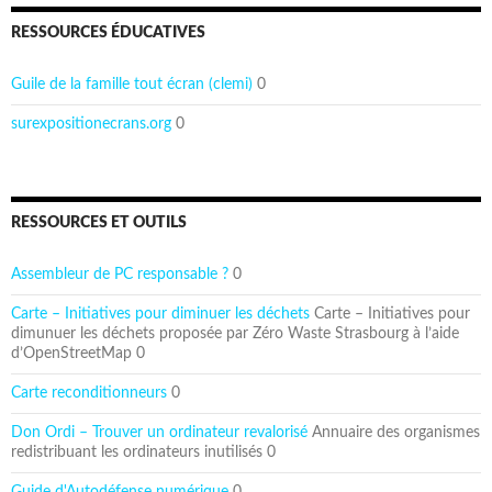
RESSOURCES ÉDUCATIVES
Guile de la famille tout écran (clemi)
0
surexpositionecrans.org
0
RESSOURCES ET OUTILS
Assembleur de PC responsable ?
0
Carte – Initiatives pour diminuer les déchets
Carte – Initiatives pour
dimunuer les déchets proposée par Zéro Waste Strasbourg à l’aide
d’OpenStreetMap 0
Carte reconditionneurs
0
Don Ordi – Trouver un ordinateur revalorisé
Annuaire des organismes
redistribuant les ordinateurs inutilisés 0
Guide d'Autodéfense numérique
0