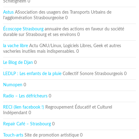
Schiltigheim 0
Astus
ASsociation des usagers des Transports Urbains de
l’agglomération Strasbourgeoise 0
Écoscope Strasbourg
annuaire des actions en faveur du société
durable sur Strasbourg et ses environs 0
la vache libre
Actu GNU/Linux, Logiciels Libres, Geek et autres
vacheries inutiles mais indispensables. 0
Le Blog de Djan
0
LEDLP : Les enfants de la pluie
Collectif Sonore Strasbourgeois 0
Numopen
0
Radio – Les défricheurs
0
RECI (lien facebook !)
Regroupement Éducatif et Culturel
Indépendant 0
Repair Café – Strasbourg
0
Touch-arts
Site de promotion artistique 0