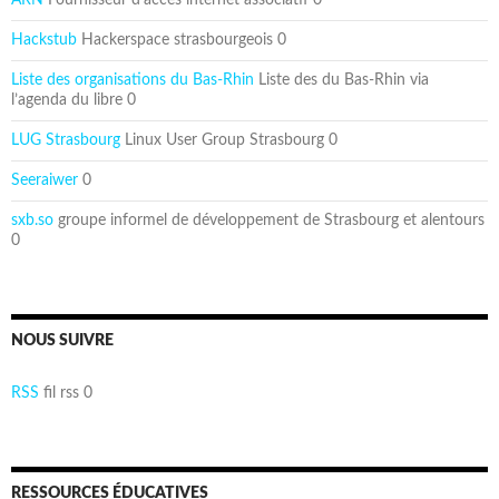
ARN
Fournisseur d’accès internet associatif 0
Hackstub
Hackerspace strasbourgeois 0
Liste des organisations du Bas-Rhin
Liste des du Bas-Rhin via
l’agenda du libre 0
LUG Strasbourg
Linux User Group Strasbourg 0
Seeraiwer
0
sxb.so
groupe informel de développement de Strasbourg et alentours
0
NOUS SUIVRE
RSS
fil rss 0
RESSOURCES ÉDUCATIVES