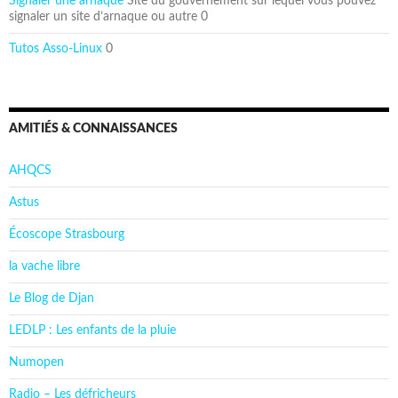
Signaler une arnaque
Site du gouvernement sur lequel vous pouvez
signaler un site d’arnaque ou autre 0
Tutos Asso-Linux
0
AMITIÉS & CONNAISSANCES
AHQCS
Astus
Écoscope Strasbourg
la vache libre
Le Blog de Djan
LEDLP : Les enfants de la pluie
Numopen
Radio – Les défricheurs