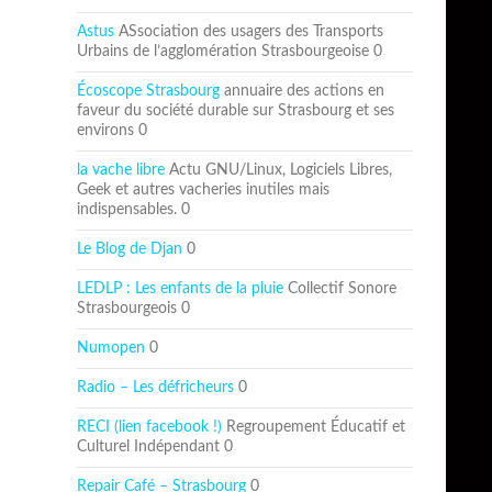
Astus
ASsociation des usagers des Transports
Urbains de l’agglomération Strasbourgeoise 0
Écoscope Strasbourg
annuaire des actions en
faveur du société durable sur Strasbourg et ses
environs 0
la vache libre
Actu GNU/Linux, Logiciels Libres,
Geek et autres vacheries inutiles mais
indispensables. 0
Le Blog de Djan
0
LEDLP : Les enfants de la pluie
Collectif Sonore
Strasbourgeois 0
Numopen
0
Radio – Les défricheurs
0
RECI (lien facebook !)
Regroupement Éducatif et
Culturel Indépendant 0
Repair Café – Strasbourg
0