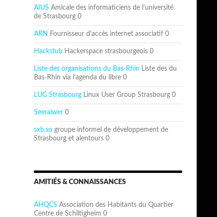
AIUS
Amicale des informaticiens de l’université
de Strasbourg 0
ARN
Fournisseur d’accès internet associatif 0
Hackstub
Hackerspace strasbourgeois 0
Liste des organisations du Bas-Rhin
Liste des du
Bas-Rhin via l’agenda du libre 0
LUG Strasbourg
Linux User Group Strasbourg 0
Seeraiwer
0
sxb.so
groupe informel de développement de
Strasbourg et alentours 0
AMITIÉS & CONNAISSANCES
AHQCS
Association des Habitants du Quartier
Centre de Schiltigheim 0