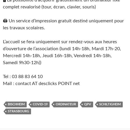
🖥
La possibilité d’acquérir gratuitement un ordinateur fixe
complet revalorisé (tour, écran, clavier, souris)
🖨
Un service d’impression gratuit destiné uniquement pour
les travaux scolaires.
L’accueil se fera uniquement sur rendez-vous aux heures
d’ouverture de l’association (lundi 14h-18h, Mardi 17h-20,
Mercredi 14h-18h, Jeudi 16h-18h, Vendredi 14h-18h,
Samedi 9h30-12h))
Tel : 03 88 83 64 10
Mail : contact AT desclicks POINT net
BISCHHEIM
COVID-19
ORDINATEUR
QPV
SCHILTIGHEIM
STRASBOURG