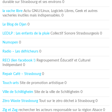
durable sur Strasbourg et ses environs 0
la vache libre
Actu GNU/Linux, Logiciels Libres, Geek et autres
vacheries inutiles mais indispensables. 0
Le Blog de Djan
0
LEDLP : Les enfants de la pluie
Collectif Sonore Strasbourgeois 0
Numopen
0
Radio – Les défricheurs
0
RECI (lien facebook !)
Regroupement Éducatif et Culturel
Indépendant 0
Repair Café – Strasbourg
0
Touch-arts
Site de promotion artistique 0
Ville de Schiltigheim
Site de la ville de Schiltigheim 0
Zéro Waste Strasbourg
Tout sur le zéro déchet à Strasbourg 0
Zig et Zag
rechercher les acteurs responsable sur la région Alsace 0