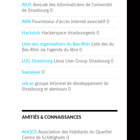
AIUS
Amicale des informaticiens de l’université
de Strasbourg 0
ARN
Fournisseur d’accès internet associatif 0
Hackstub
Hackerspace strasbourgeois 0
Liste des organisations du Bas-Rhin
Liste des du
Bas-Rhin via l’agenda du libre 0
LUG Strasbourg
Linux User Group Strasbourg 0
Seeraiwer
0
sxb.so
groupe informel de développement de
Strasbourg et alentours 0
AMITIÉS & CONNAISSANCES
AHQCS
Association des Habitants du Quartier
Centre de Schiltigheim 0