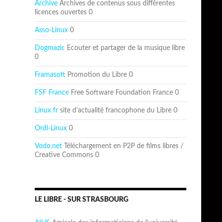
Archive
Archives de contenus sous différentes
licences ouvertes 0
Asso-Linux
0
Dogmazic
Ecouter et partager de la musique libre
0
Framasoft
Promotion du Libre 0
FSF France
Free Software Foundation France 0
Linux fr
site d’actualité francophone du Libre 0
Ordi-Linux
0
Vodo.net
Téléchargement en P2P de films libres /
Creative Commons 0
LE LIBRE - SUR STRASBOURG