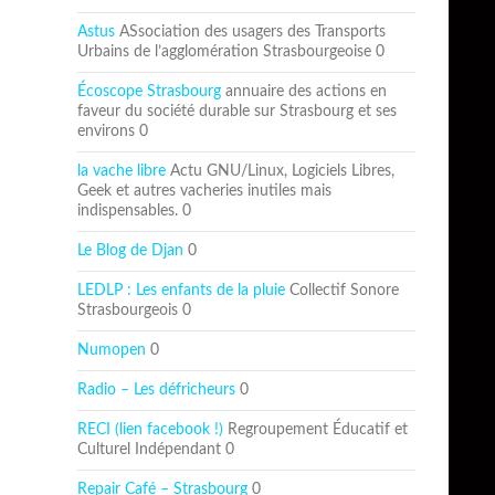
Astus
ASsociation des usagers des Transports
Urbains de l’agglomération Strasbourgeoise 0
Écoscope Strasbourg
annuaire des actions en
faveur du société durable sur Strasbourg et ses
environs 0
la vache libre
Actu GNU/Linux, Logiciels Libres,
Geek et autres vacheries inutiles mais
indispensables. 0
Le Blog de Djan
0
LEDLP : Les enfants de la pluie
Collectif Sonore
Strasbourgeois 0
Numopen
0
Radio – Les défricheurs
0
RECI (lien facebook !)
Regroupement Éducatif et
Culturel Indépendant 0
Repair Café – Strasbourg
0