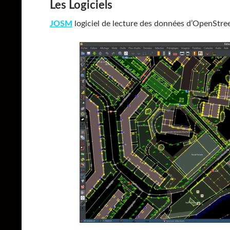
Les Logiciels
JOSM
logiciel de lecture des données d’OpenStr