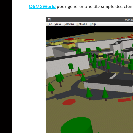
OSM2World
pour générer une 3D simple des él