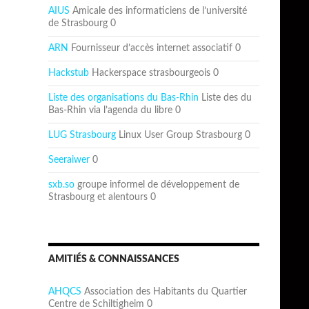
AIUS
Amicale des informaticiens de l’université
de Strasbourg 0
ARN
Fournisseur d’accès internet associatif 0
Hackstub
Hackerspace strasbourgeois 0
Liste des organisations du Bas-Rhin
Liste des du
Bas-Rhin via l’agenda du libre 0
LUG Strasbourg
Linux User Group Strasbourg 0
Seeraiwer
0
sxb.so
groupe informel de développement de
Strasbourg et alentours 0
AMITIÉS & CONNAISSANCES
AHQCS
Association des Habitants du Quartier
Centre de Schiltigheim 0