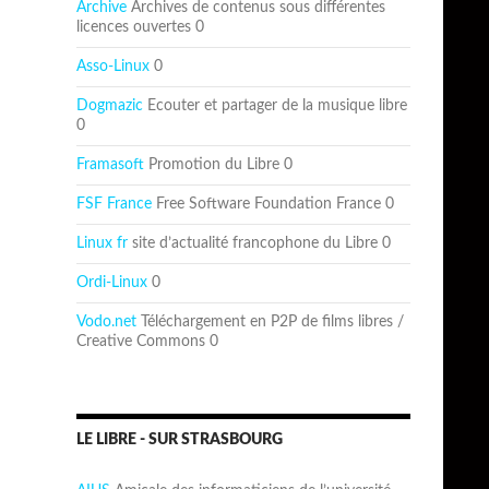
Archive
Archives de contenus sous différentes
licences ouvertes 0
Asso-Linux
0
Dogmazic
Ecouter et partager de la musique libre
0
Framasoft
Promotion du Libre 0
FSF France
Free Software Foundation France 0
Linux fr
site d’actualité francophone du Libre 0
Ordi-Linux
0
Vodo.net
Téléchargement en P2P de films libres /
Creative Commons 0
LE LIBRE - SUR STRASBOURG