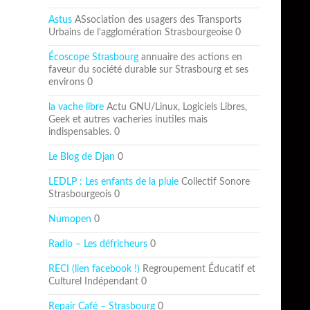
Astus
ASsociation des usagers des Transports
Urbains de l’agglomération Strasbourgeoise 0
Écoscope Strasbourg
annuaire des actions en
faveur du société durable sur Strasbourg et ses
environs 0
la vache libre
Actu GNU/Linux, Logiciels Libres,
Geek et autres vacheries inutiles mais
indispensables. 0
Le Blog de Djan
0
LEDLP : Les enfants de la pluie
Collectif Sonore
Strasbourgeois 0
Numopen
0
Radio – Les défricheurs
0
RECI (lien facebook !)
Regroupement Éducatif et
Culturel Indépendant 0
Repair Café – Strasbourg
0