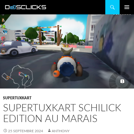
Recherche
ALLER
MENU
AU
PRINCIP
CONTENU
SUPERTUXKART
SUPERTUXKART SCHILICK
EDITION AU MARAIS
25 SEPTEMBRE 2024
ANTHONY