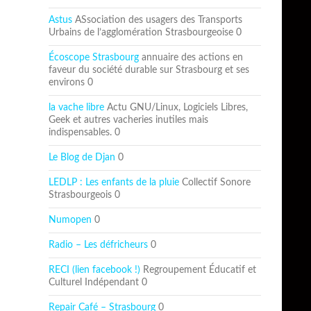
Astus
ASsociation des usagers des Transports
Urbains de l’agglomération Strasbourgeoise 0
Écoscope Strasbourg
annuaire des actions en
faveur du société durable sur Strasbourg et ses
environs 0
la vache libre
Actu GNU/Linux, Logiciels Libres,
Geek et autres vacheries inutiles mais
indispensables. 0
Le Blog de Djan
0
LEDLP : Les enfants de la pluie
Collectif Sonore
Strasbourgeois 0
Numopen
0
Radio – Les défricheurs
0
RECI (lien facebook !)
Regroupement Éducatif et
Culturel Indépendant 0
Repair Café – Strasbourg
0