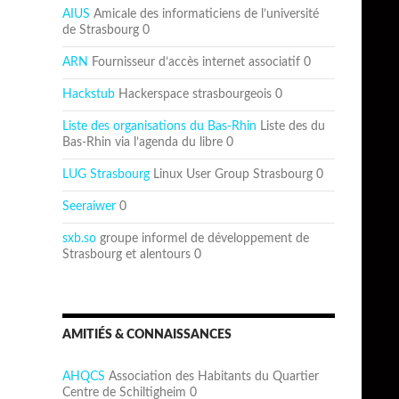
AIUS
Amicale des informaticiens de l’université
de Strasbourg 0
ARN
Fournisseur d’accès internet associatif 0
Hackstub
Hackerspace strasbourgeois 0
Liste des organisations du Bas-Rhin
Liste des du
Bas-Rhin via l’agenda du libre 0
LUG Strasbourg
Linux User Group Strasbourg 0
Seeraiwer
0
sxb.so
groupe informel de développement de
Strasbourg et alentours 0
AMITIÉS & CONNAISSANCES
AHQCS
Association des Habitants du Quartier
Centre de Schiltigheim 0