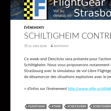
ÉVÈNEMENTS
SCHILTIGHEIM CONTRE
21 JUIN 2018
ANTHONY
Ce week-end Desclicks sera présente pour l’action 
Schiltigheim. Nous vous proposerons notamment d’
Strasbourg avec le simulateur de vol Libre Flightg
de désamorcer des situations explosives avec le j
+ d’infos sur l’événement
http://www.ville-schilti
FLIGHTGEAR
KTANE
SCHILTIGHEIM
SCHILTIGHEI