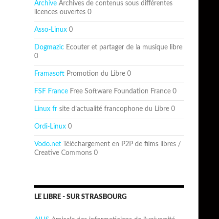
Archive
Archives de contenus sous différentes
licences ouvertes 0
Asso-Linux
0
Dogmazic
Ecouter et partager de la musique libre
0
Framasoft
Promotion du Libre 0
FSF France
Free Software Foundation France 0
Linux fr
site d’actualité francophone du Libre 0
Ordi-Linux
0
Vodo.net
Téléchargement en P2P de films libres /
Creative Commons 0
LE LIBRE - SUR STRASBOURG