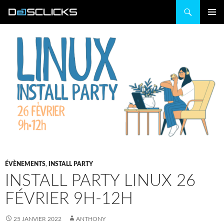
Recherche
ALLER
MENU
AU
PRINCIP
CONTENU
ÉVÈNEMENTS
,
INSTALL PARTY
INSTALL PARTY LINUX 26
FÉVRIER 9H-12H
25 JANVIER 2022
ANTHONY