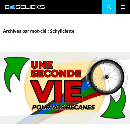
Recherche
ALLER
MENU
AU
PRINCIP
CONTENU
Archives par mot-clé : Schyliclette