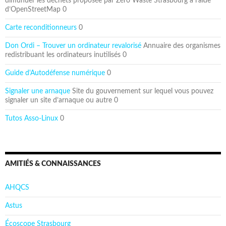
dimunuer les déchets proposée par Zéro Waste Strasbourg à l’aide
d’OpenStreetMap 0
Carte reconditionneurs
0
Don Ordi – Trouver un ordinateur revalorisé
Annuaire des organismes
redistribuant les ordinateurs inutilisés 0
Guide d'Autodéfense numérique
0
Signaler une arnaque
Site du gouvernement sur lequel vous pouvez
signaler un site d’arnaque ou autre 0
Tutos Asso-Linux
0
AMITIÉS & CONNAISSANCES
AHQCS
Astus
Écoscope Strasbourg