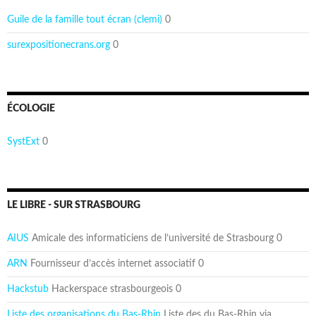
Guile de la famille tout écran (clemi)
0
surexpositionecrans.org
0
ÉCOLOGIE
SystExt
0
LE LIBRE - SUR STRASBOURG
AIUS
Amicale des informaticiens de l’université de Strasbourg 0
ARN
Fournisseur d’accès internet associatif 0
Hackstub
Hackerspace strasbourgeois 0
Liste des organisations du Bas-Rhin
Liste des du Bas-Rhin via