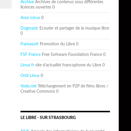
Archive
Archives de contenus sous différentes
licences ouvertes 0
Asso-Linux
0
Dogmazic
Ecouter et partager de la musique libre
0
Framasoft
Promotion du Libre 0
FSF France
Free Software Foundation France 0
Linux fr
site d’actualité francophone du Libre 0
Ordi-Linux
0
Vodo.net
Téléchargement en P2P de films libres /
Creative Commons 0
LE LIBRE - SUR STRASBOURG