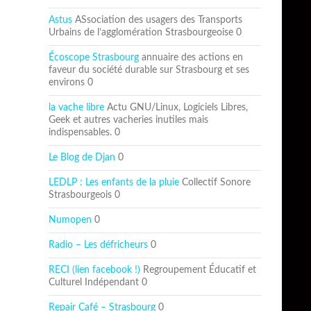
Astus
ASsociation des usagers des Transports
Urbains de l’agglomération Strasbourgeoise 0
Écoscope Strasbourg
annuaire des actions en
faveur du société durable sur Strasbourg et ses
environs 0
la vache libre
Actu GNU/Linux, Logiciels Libres,
Geek et autres vacheries inutiles mais
indispensables. 0
Le Blog de Djan
0
LEDLP : Les enfants de la pluie
Collectif Sonore
Strasbourgeois 0
Numopen
0
Radio – Les défricheurs
0
RECI (lien facebook !)
Regroupement Éducatif et
Culturel Indépendant 0
Repair Café – Strasbourg
0