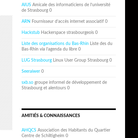
AIUS
Amicale des informaticiens de l’université
de Strasbourg 0
ARN
Fournisseur d’accès internet associatif 0
Hackstub
Hackerspace strasbourgeois 0
Liste des organisations du Bas-Rhin
Liste des du
Bas-Rhin via l’agenda du libre 0
LUG Strasbourg
Linux User Group Strasbourg 0
Seeraiwer
0
sxb.so
groupe informel de développement de
Strasbourg et alentours 0
AMITIÉS & CONNAISSANCES
AHQCS
Association des Habitants du Quartier
Centre de Schiltigheim 0