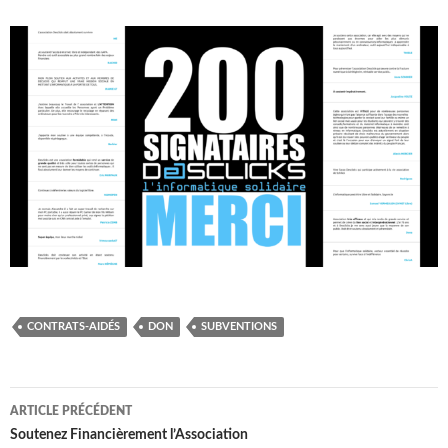
CONTRATS-AIDÉS
DON
SUBVENTIONS
Navigation
ARTICLE PRÉCÉDENT
des
Soutenez Financièrement l’Association