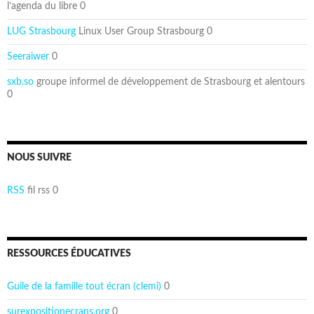
l’agenda du libre 0
LUG Strasbourg
Linux User Group Strasbourg 0
Seeraiwer
0
sxb.so
groupe informel de développement de Strasbourg et alentours
0
NOUS SUIVRE
RSS
fil rss 0
RESSOURCES ÉDUCATIVES
Guile de la famille tout écran (clemi)
0
surexpositionecrans.org
0