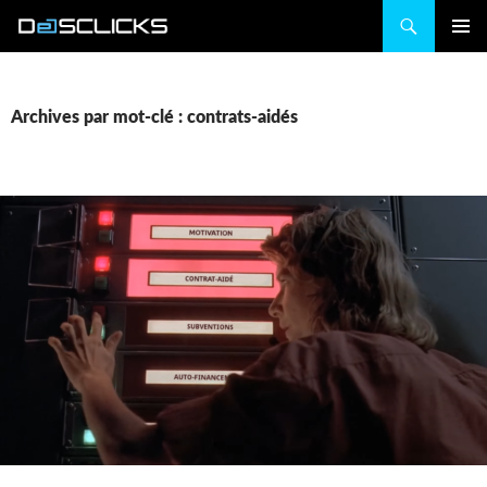
Recherche
ALLER
MENU
AU
PRINCIP
CONTENU
Archives par mot-clé : contrats-aidés