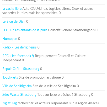
durable sur Strasbourg et ses environs 0
la vache libre
Actu GNU/Linux, Logiciels Libres, Geek et autres
vacheries inutiles mais indispensables. 0
Le Blog de Djan
0
LEDLP : Les enfants de la pluie
Collectif Sonore Strasbourgeois 0
Numopen
0
Radio – Les défricheurs
0
RECI (lien facebook !)
Regroupement Éducatif et Culturel
Indépendant 0
Repair Café – Strasbourg
0
Touch-arts
Site de promotion artistique 0
Ville de Schiltigheim
Site de la ville de Schiltigheim 0
Zéro Waste Strasbourg
Tout sur le zéro déchet à Strasbourg 0
Zig et Zag
rechercher les acteurs responsable sur la région Alsace 0