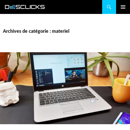
Recherche
ALLER
MENU
AU
PRINCIP
CONTENU
Archives de catégorie : materiel