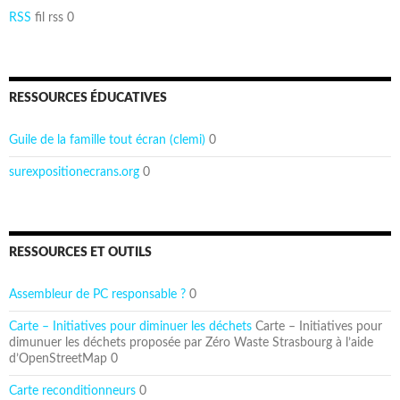
RSS
fil rss 0
RESSOURCES ÉDUCATIVES
Guile de la famille tout écran (clemi)
0
surexpositionecrans.org
0
RESSOURCES ET OUTILS
Assembleur de PC responsable ?
0
Carte – Initiatives pour diminuer les déchets
Carte – Initiatives pour
dimunuer les déchets proposée par Zéro Waste Strasbourg à l’aide
d’OpenStreetMap 0
Carte reconditionneurs
0