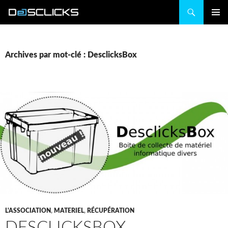
Recherche
ALLER
MENU
AU
PRINCIP
CONTENU
Archives par mot-clé : DesclicksBox
L'ASSOCIATION
,
MATERIEL
,
RÉCUPÉRATION
DESCLICKSBOX