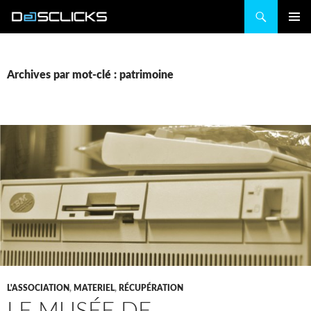
Recherche
ALLER
MENU
AU
PRINCIP
CONTENU
Archives par mot-clé : patrimoine
L'ASSOCIATION
,
MATERIEL
,
RÉCUPÉRATION