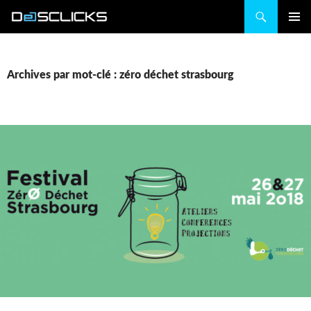
Recherche
ALLER
MENU
AU
PRINCIP
CONTENU
Archives par mot-clé : zéro déchet strasbourg