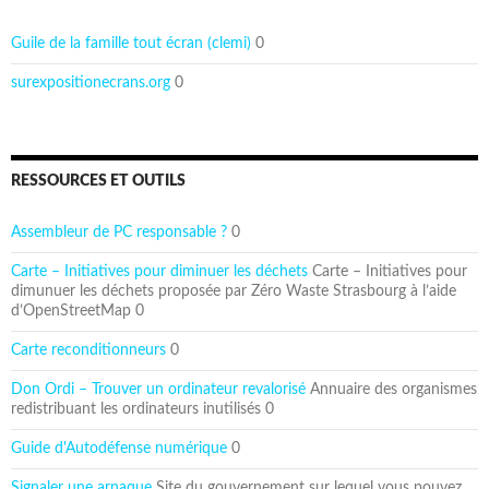
Guile de la famille tout écran (clemi)
0
surexpositionecrans.org
0
RESSOURCES ET OUTILS
Assembleur de PC responsable ?
0
Carte – Initiatives pour diminuer les déchets
Carte – Initiatives pour
dimunuer les déchets proposée par Zéro Waste Strasbourg à l’aide
d’OpenStreetMap 0
Carte reconditionneurs
0
Don Ordi – Trouver un ordinateur revalorisé
Annuaire des organismes
redistribuant les ordinateurs inutilisés 0
Guide d'Autodéfense numérique
0
Signaler une arnaque
Site du gouvernement sur lequel vous pouvez