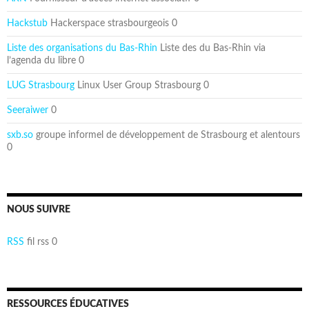
Hackstub
Hackerspace strasbourgeois 0
Liste des organisations du Bas-Rhin
Liste des du Bas-Rhin via
l’agenda du libre 0
LUG Strasbourg
Linux User Group Strasbourg 0
Seeraiwer
0
sxb.so
groupe informel de développement de Strasbourg et alentours
0
NOUS SUIVRE
RSS
fil rss 0
RESSOURCES ÉDUCATIVES