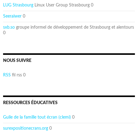
LUG Strasbourg
Linux User Group Strasbourg 0
Seeraiwer
0
sxb.so
groupe informel de développement de Strasbourg et alentours
0
NOUS SUIVRE
RSS
fil rss 0
RESSOURCES ÉDUCATIVES
Guile de la famille tout écran (clemi)
0
surexpositionecrans.org
0