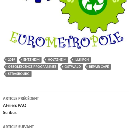
2019
ENTZHEIM
HOLTZHEIM
ILLKIRCH
OBSOLESCENCE PROGRAMMÉE
OSTWALD
REPAIR CAFÉ
STRASBOURG
Navigation
ARTICLE PRÉCÉDENT
des
Ateliers PAO
Scribus
articles
ARTICLE SUIVANT