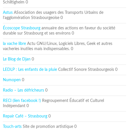
Schiltigheim 0
Astus
ASsociation des usagers des Transports Urbains de
l’agglomération Strasbourgeoise 0
Écoscope Strasbourg
annuaire des actions en faveur du société
durable sur Strasbourg et ses environs 0
la vache libre
Actu GNU/Linux, Logiciels Libres, Geek et autres
vacheries inutiles mais indispensables. 0
Le Blog de Djan
0
LEDLP : Les enfants de la pluie
Collectif Sonore Strasbourgeois 0
Numopen
0
Radio – Les défricheurs
0
RECI (lien facebook !)
Regroupement Éducatif et Culturel
Indépendant 0
Repair Café – Strasbourg
0
Touch-arts
Site de promotion artistique 0