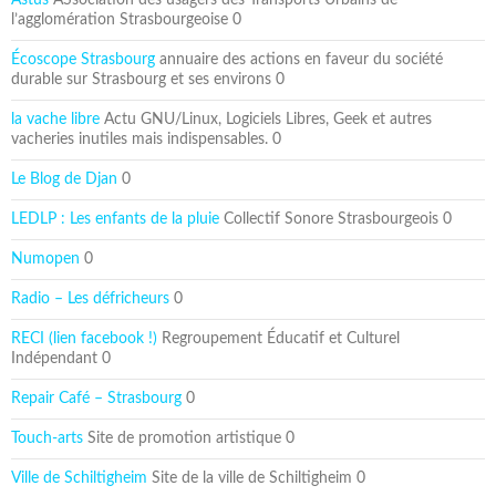
Astus
ASsociation des usagers des Transports Urbains de
l’agglomération Strasbourgeoise 0
Écoscope Strasbourg
annuaire des actions en faveur du société
durable sur Strasbourg et ses environs 0
la vache libre
Actu GNU/Linux, Logiciels Libres, Geek et autres
vacheries inutiles mais indispensables. 0
Le Blog de Djan
0
LEDLP : Les enfants de la pluie
Collectif Sonore Strasbourgeois 0
Numopen
0
Radio – Les défricheurs
0
RECI (lien facebook !)
Regroupement Éducatif et Culturel
Indépendant 0
Repair Café – Strasbourg
0
Touch-arts
Site de promotion artistique 0
Ville de Schiltigheim
Site de la ville de Schiltigheim 0