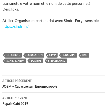
transmettre votre nom et le nom de cette personne à
Desclicks.
Atelier Organisé en partenariat avec Sindri-Forge sensible :
https://sindri.fr/
DESCLICKS
FORMATION
GIMP
INKSCAPE
PAO
SCHILTIGHEIM
SCRIBUS
STRASBOURG
Navigation
ARTICLE PRÉCÉDENT
des
JOSM – Cadastre sur l’Eurométropole
articles
ARTICLE SUIVANT
Repair-Café 2019