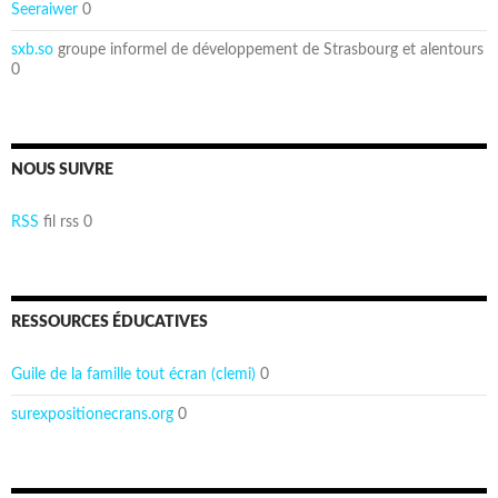
Seeraiwer
0
sxb.so
groupe informel de développement de Strasbourg et alentours
0
NOUS SUIVRE
RSS
fil rss 0
RESSOURCES ÉDUCATIVES
Guile de la famille tout écran (clemi)
0
surexpositionecrans.org
0