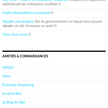
Don Ordi – Trouver un ordinateur revalorisé
Annuaire des organismes
redistribuant les ordinateurs inutilisés 0
Guide d'Autodéfense numérique
0
Signaler une arnaque
Site du gouvernement sur lequel vous pouvez
signaler un site d’arnaque ou autre 0
Tutos Asso-Linux
0
AMITIÉS & CONNAISSANCES
AHQCS
Astus
Écoscope Strasbourg
la vache libre
Le Blog de Djan