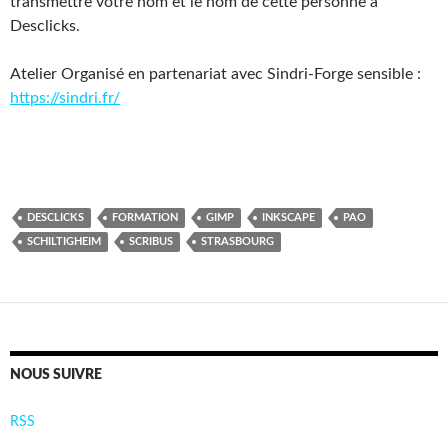
transmettre votre nom et le nom de cette personne à
Desclicks.
Atelier Organisé en partenariat avec Sindri-Forge sensible :
https://sindri.fr/
DESCLICKS
FORMATION
GIMP
INKSCAPE
PAO
SCHILTIGHEIM
SCRIBUS
STRASBOURG
NOUS SUIVRE
RSS