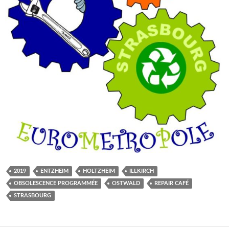
2019
ENTZHEIM
HOLTZHEIM
ILLKIRCH
OBSOLESCENCE PROGRAMMÉE
OSTWALD
REPAIR CAFÉ
STRASBOURG