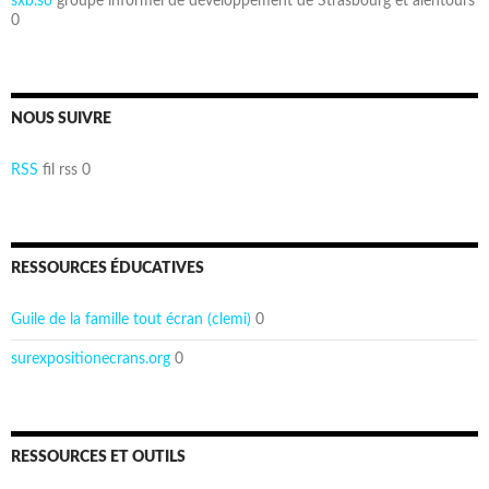
sxb.so
groupe informel de développement de Strasbourg et alentours
0
NOUS SUIVRE
RSS
fil rss 0
RESSOURCES ÉDUCATIVES
Guile de la famille tout écran (clemi)
0
surexpositionecrans.org
0
RESSOURCES ET OUTILS