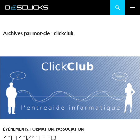
Recherche
ALLER
MENU
AU
PRINCIP
CONTENU
Archives par mot-clé : clickclub
ÉVÈNEMENTS
,
FORMATION
,
L'ASSOCIATION
CLICKCLUB