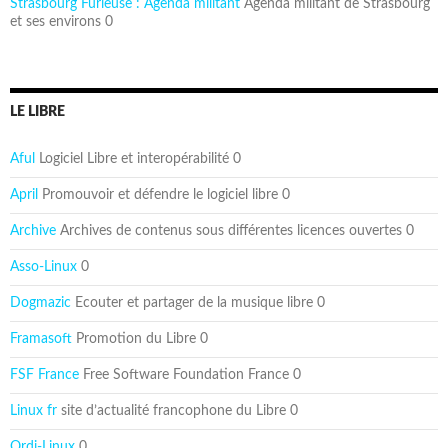
Strasbourg Furieuse : Agenda militant
Agenda militant de Strasbourg
et ses environs 0
LE LIBRE
Aful
Logiciel Libre et interopérabilité 0
April
Promouvoir et défendre le logiciel libre 0
Archive
Archives de contenus sous différentes licences ouvertes 0
Asso-Linux
0
Dogmazic
Ecouter et partager de la musique libre 0
Framasoft
Promotion du Libre 0
FSF France
Free Software Foundation France 0
Linux fr
site d’actualité francophone du Libre 0
Ordi-Linux
0