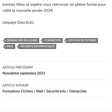
bonnes fêtes et espère vous retrouver en pleine forme pour
cette la nouvelle année 2024.
L’équipe Desclicks
DÉMARCHES EN LIGNES
FORMATION
GESTION DE FICHIERS
MAIL
SÉCURITÉ INFORMATIQUE
Navigation
ARTICLE PRÉCÉDENT
des
Newsletter septembre 2023
articles
ARTICLE SUIVANT
Formations Fichiers / Mail / Sécurité Info / Démarches