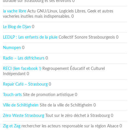
durable sur Strasbourg et ses environs 0
la vache libre
Actu GNU/Linux, Logiciels Libres, Geek et autres
vacheries inutiles mais indispensables. 0
Le Blog de Djan
0
LEDLP : Les enfants de la pluie
Collectif Sonore Strasbourgeois 0
Numopen
0
Radio – Les défricheurs
0
RECI (lien facebook !)
Regroupement Éducatif et Culturel
Indépendant 0
Repair Café – Strasbourg
0
Touch-arts
Site de promotion artistique 0
Ville de Schiltigheim
Site de la ville de Schiltigheim 0
Zéro Waste Strasbourg
Tout sur le zéro déchet à Strasbourg 0
Zig et Zag
rechercher les acteurs responsable sur la région Alsace 0