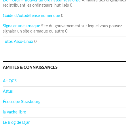
Don Ordi – Trouver un ordinateur revalorisé
Annuaire des organismes
redistribuant les ordinateurs inutilisés 0
Guide d'Autodéfense numérique
0
Signaler une arnaque
Site du gouvernement sur lequel vous pouvez
signaler un site d’arnaque ou autre 0
Tutos Asso-Linux
0
AMITIÉS & CONNAISSANCES
AHQCS
Astus
Écoscope Strasbourg
la vache libre
Le Blog de Djan