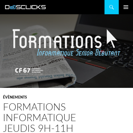
Recherche
ALLER
MENU
AU
PRINCIP
CONTENU
ÉVÈNEMENTS
FORMATIONS
INFORMATIQUE
JEUDIS 9H-11H