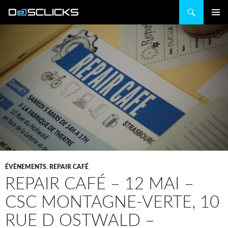
Recherche
ALLER
MENU
AU
PRINCIP
CONTENU
ÉVÈNEMENTS
,
REPAIR CAFÉ
REPAIR CAFÉ – 12 MAI –
CSC MONTAGNE-VERTE, 10
RUE D OSTWALD –