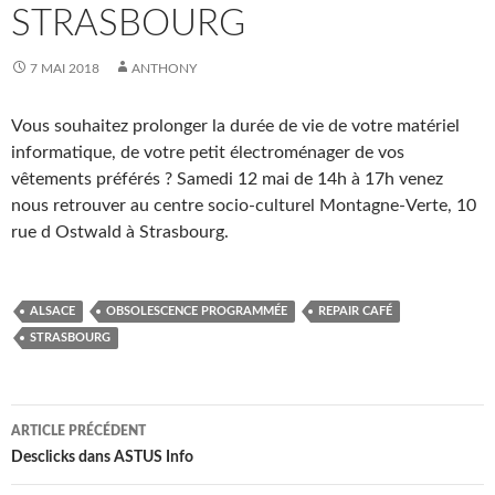
STRASBOURG
7 MAI 2018
ANTHONY
Vous souhaitez prolonger la durée de vie de votre matériel
informatique, de votre petit électroménager de vos
vêtements préférés ? Samedi 12 mai de 14h à 17h venez
nous retrouver au centre socio-culturel Montagne-Verte, 10
rue d Ostwald à Strasbourg.
ALSACE
OBSOLESCENCE PROGRAMMÉE
REPAIR CAFÉ
STRASBOURG
Navigation
ARTICLE PRÉCÉDENT
des
Desclicks dans ASTUS Info