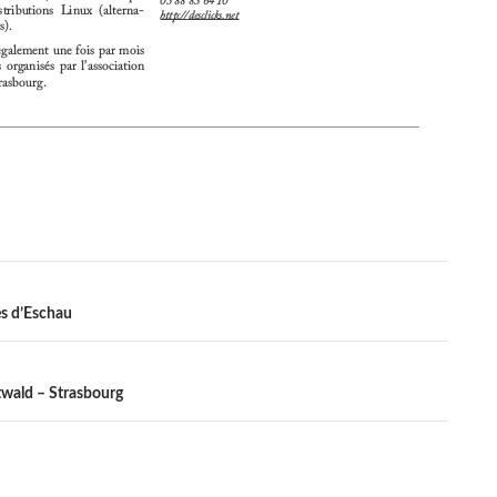
es d’Eschau
twald – Strasbourg