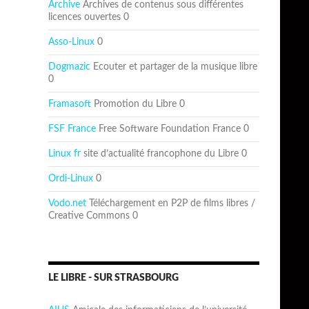
Archive
Archives de contenus sous différentes
licences ouvertes 0
Asso-Linux
0
Dogmazic
Ecouter et partager de la musique libre
0
Framasoft
Promotion du Libre 0
FSF France
Free Software Foundation France 0
Linux fr
site d’actualité francophone du Libre 0
Ordi-Linux
0
Vodo.net
Téléchargement en P2P de films libres /
Creative Commons 0
LE LIBRE - SUR STRASBOURG