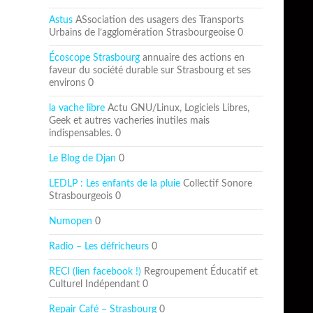
Astus
ASsociation des usagers des Transports
Urbains de l’agglomération Strasbourgeoise 0
Écoscope Strasbourg
annuaire des actions en
faveur du société durable sur Strasbourg et ses
environs 0
la vache libre
Actu GNU/Linux, Logiciels Libres,
Geek et autres vacheries inutiles mais
indispensables. 0
Le Blog de Djan
0
LEDLP : Les enfants de la pluie
Collectif Sonore
Strasbourgeois 0
Numopen
0
Radio – Les défricheurs
0
RECI (lien facebook !)
Regroupement Éducatif et
Culturel Indépendant 0
Repair Café – Strasbourg
0