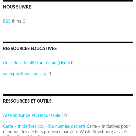
NOUS SUIVRE
RSS
fil rss 0
RESSOURCES ÉDUCATIVES
Guile de la famille tout écran (clemi)
0
surexpositionecrans.org
0
RESSOURCES ET OUTILS
Assembleur de PC responsable ?
0
Carte – Initiatives pour diminuer les déchets
Carte – Initiatives pour
dimunuer les déchets proposée par Zéro Waste Strasbourg à l’aide