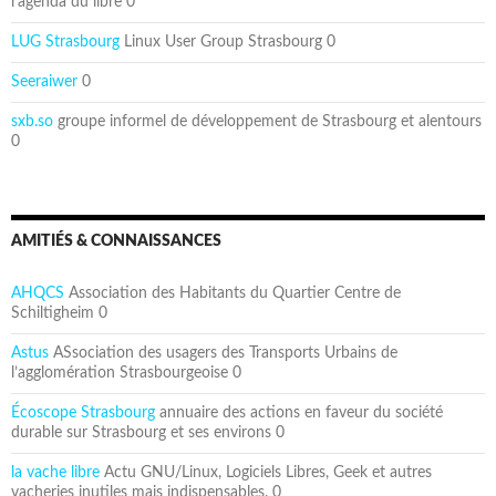
l’agenda du libre 0
LUG Strasbourg
Linux User Group Strasbourg 0
Seeraiwer
0
sxb.so
groupe informel de développement de Strasbourg et alentours
0
AMITIÉS & CONNAISSANCES
AHQCS
Association des Habitants du Quartier Centre de
Schiltigheim 0
Astus
ASsociation des usagers des Transports Urbains de
l’agglomération Strasbourgeoise 0
Écoscope Strasbourg
annuaire des actions en faveur du société
durable sur Strasbourg et ses environs 0
la vache libre
Actu GNU/Linux, Logiciels Libres, Geek et autres
vacheries inutiles mais indispensables. 0