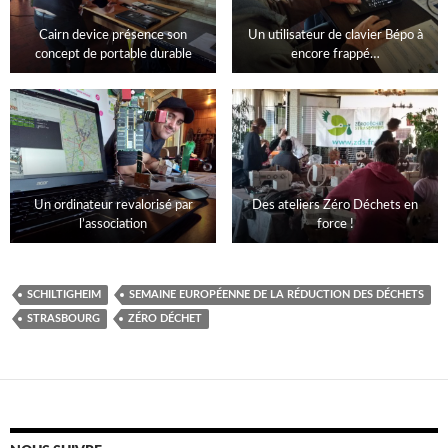
Cairn device présence son
Un utilisateur de clavier Bépo à
concept de portable durable
encore frappé…
Un ordinateur revalorisé par
Des ateliers Zéro Déchets en
l’association
force !
SCHILTIGHEIM
SEMAINE EUROPÉENNE DE LA RÉDUCTION DES DÉCHETS
STRASBOURG
ZÉRO DÉCHET