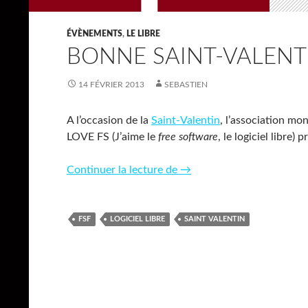
ÉVÈNEMENTS
,
LE LIBRE
BONNE SAINT-VALENTI
14 FÉVRIER 2013
SEBASTIEN
A l’occasion de la
Saint-Valentin
, l’association mon
LOVE FS (J’aime le
free software
, le logiciel libre) 
Bonne saint-Valentin !
Continuer la lecture de
→
FSF
LOGICIEL LIBRE
SAINT VALENTIN