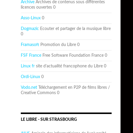
Archive
Archives de contenus sous différentes
licences ouvertes 0
Asso-Linux
0
Dogmazic
Ecouter et partager de la musique libre
0
Framasoft
Promotion du Libre 0
FSF France
Free Software Foundation France 0
Linux fr
site d’actualité francophone du Libre 0
Ordi-Linux
0
Vodo.net
Téléchargement en P2P de films libres /
Creative Commons 0
LE LIBRE - SUR STRASBOURG