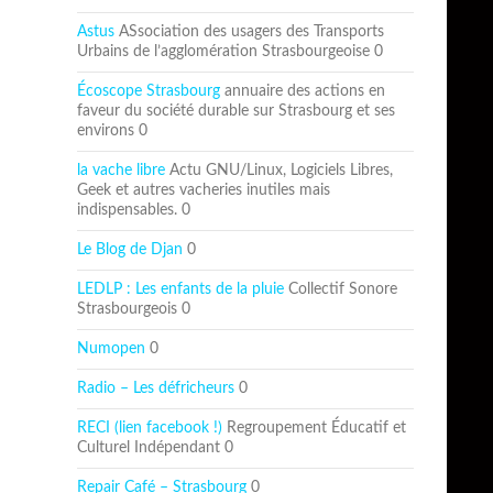
Astus
ASsociation des usagers des Transports
Urbains de l’agglomération Strasbourgeoise 0
Écoscope Strasbourg
annuaire des actions en
faveur du société durable sur Strasbourg et ses
environs 0
la vache libre
Actu GNU/Linux, Logiciels Libres,
Geek et autres vacheries inutiles mais
indispensables. 0
Le Blog de Djan
0
LEDLP : Les enfants de la pluie
Collectif Sonore
Strasbourgeois 0
Numopen
0
Radio – Les défricheurs
0
RECI (lien facebook !)
Regroupement Éducatif et
Culturel Indépendant 0
Repair Café – Strasbourg
0