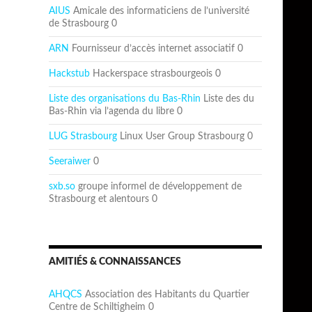
AIUS
Amicale des informaticiens de l’université
de Strasbourg 0
ARN
Fournisseur d’accès internet associatif 0
Hackstub
Hackerspace strasbourgeois 0
Liste des organisations du Bas-Rhin
Liste des du
Bas-Rhin via l’agenda du libre 0
LUG Strasbourg
Linux User Group Strasbourg 0
Seeraiwer
0
sxb.so
groupe informel de développement de
Strasbourg et alentours 0
AMITIÉS & CONNAISSANCES
AHQCS
Association des Habitants du Quartier
Centre de Schiltigheim 0