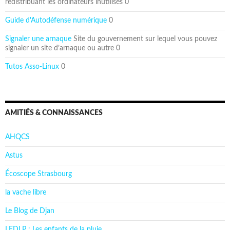
redistribuant les ordinateurs inutilisés 0
Guide d'Autodéfense numérique
0
Signaler une arnaque
Site du gouvernement sur lequel vous pouvez
signaler un site d’arnaque ou autre 0
Tutos Asso-Linux
0
AMITIÉS & CONNAISSANCES
AHQCS
Astus
Écoscope Strasbourg
la vache libre
Le Blog de Djan
LEDLP : Les enfants de la pluie