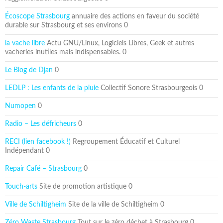
Écoscope Strasbourg
annuaire des actions en faveur du société
durable sur Strasbourg et ses environs 0
la vache libre
Actu GNU/Linux, Logiciels Libres, Geek et autres
vacheries inutiles mais indispensables. 0
Le Blog de Djan
0
LEDLP : Les enfants de la pluie
Collectif Sonore Strasbourgeois 0
Numopen
0
Radio – Les défricheurs
0
RECI (lien facebook !)
Regroupement Éducatif et Culturel
Indépendant 0
Repair Café – Strasbourg
0
Touch-arts
Site de promotion artistique 0
Ville de Schiltigheim
Site de la ville de Schiltigheim 0
Zéro Waste Strasbourg
Tout sur le zéro déchet à Strasbourg 0