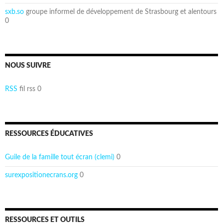
sxb.so
groupe informel de développement de Strasbourg et alentours
0
NOUS SUIVRE
RSS
fil rss 0
RESSOURCES ÉDUCATIVES
Guile de la famille tout écran (clemi)
0
surexpositionecrans.org
0
RESSOURCES ET OUTILS