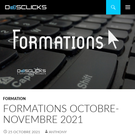
Recherche
ALLER
MENU
AU
PRINCIP
CONTENU
FORMATION
FORMATIONS OCTOBRE-
NOVEMBRE 2021
25 OCTOBRE 2021
ANTHONY