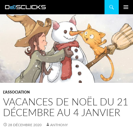
Recherche
ALLER
MENU
AU
PRINCIP
CONTENU
L'ASSOCIATION
VACANCES DE NOËL DU 21
DÉCEMBRE AU 4 JANVIER
28 DÉCEMBRE 2020
ANTHONY