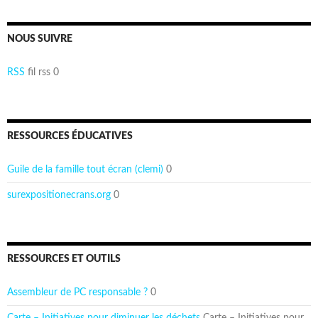
NOUS SUIVRE
RSS
fil rss 0
RESSOURCES ÉDUCATIVES
Guile de la famille tout écran (clemi)
0
surexpositionecrans.org
0
RESSOURCES ET OUTILS
Assembleur de PC responsable ?
0
Carte – Initiatives pour diminuer les déchets
Carte – Initiatives pour