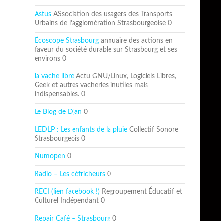
Astus
ASsociation des usagers des Transports
Urbains de l’agglomération Strasbourgeoise 0
Écoscope Strasbourg
annuaire des actions en
faveur du société durable sur Strasbourg et ses
environs 0
la vache libre
Actu GNU/Linux, Logiciels Libres,
Geek et autres vacheries inutiles mais
indispensables. 0
Le Blog de Djan
0
LEDLP : Les enfants de la pluie
Collectif Sonore
Strasbourgeois 0
Numopen
0
Radio – Les défricheurs
0
RECI (lien facebook !)
Regroupement Éducatif et
Culturel Indépendant 0
Repair Café – Strasbourg
0