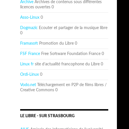
Archive
Archives de contenus sous différentes
licences ouvertes 0
Asso-Linux
0
Dogmazic
Ecouter et partager de la musique libre
0
Framasoft
Promotion du Libre 0
FSF France
Free Software Foundation France 0
Linux fr
site d’actualité francophone du Libre 0
Ordi-Linux
0
Vodo.net
Téléchargement en P2P de films libres /
Creative Commons 0
LE LIBRE - SUR STRASBOURG