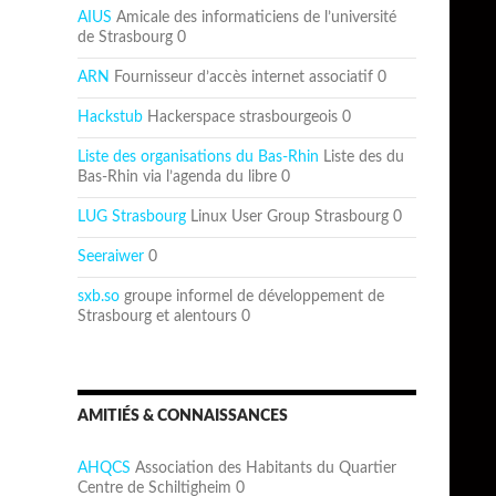
AIUS
Amicale des informaticiens de l’université
de Strasbourg 0
ARN
Fournisseur d’accès internet associatif 0
Hackstub
Hackerspace strasbourgeois 0
Liste des organisations du Bas-Rhin
Liste des du
Bas-Rhin via l’agenda du libre 0
LUG Strasbourg
Linux User Group Strasbourg 0
Seeraiwer
0
sxb.so
groupe informel de développement de
Strasbourg et alentours 0
AMITIÉS & CONNAISSANCES
AHQCS
Association des Habitants du Quartier
Centre de Schiltigheim 0