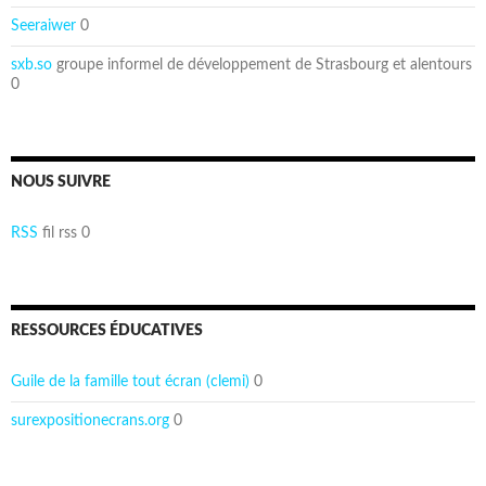
Seeraiwer
0
sxb.so
groupe informel de développement de Strasbourg et alentours
0
NOUS SUIVRE
RSS
fil rss 0
RESSOURCES ÉDUCATIVES
Guile de la famille tout écran (clemi)
0
surexpositionecrans.org
0