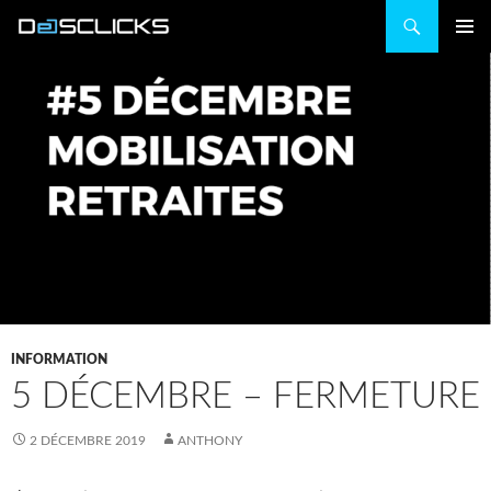
Recherche
ALLER
MENU
AU
PRINCIP
CONTENU
INFORMATION
5 DÉCEMBRE – FERMETURE
2 DÉCEMBRE 2019
ANTHONY