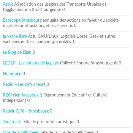
Astus
ASsociation des usagers des Transports Urbains de
l’agglomération Strasbourgeoise 0
Écoscope Strasbourg
annuaire des actions en faveur du société
durable sur Strasbourg et ses environs 0
la vache libre
Actu GNU/Linux, Logiciels Libres, Geek et autres
vacheries inutiles mais indispensables. 0
Le Blog de Djan
0
LEDLP : Les enfants de la pluie
Collectif Sonore Strasbourgeois 0
Numopen
0
Radio – Les défricheurs
0
RECI (lien facebook !)
Regroupement Éducatif et Culturel
Indépendant 0
Repair Café – Strasbourg
0
Touch-arts
Site de promotion artistique 0
Ville de Schiltigheim
Site de la ville de Schiltigheim 0