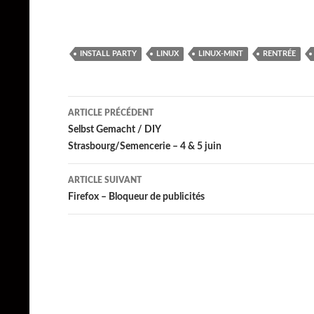
INSTALL PARTY
LINUX
LINUX-MINT
RENTRÉE
Navigation
ARTICLE PRÉCÉDENT
des
Selbst Gemacht / DIY
Strasbourg/Semencerie – 4 & 5 juin
articles
ARTICLE SUIVANT
Firefox – Bloqueur de publicités