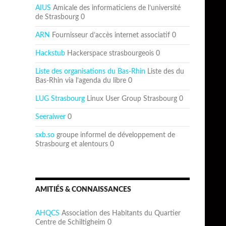
AIUS
Amicale des informaticiens de l’université
de Strasbourg 0
ARN
Fournisseur d’accès internet associatif 0
Hackstub
Hackerspace strasbourgeois 0
Liste des organisations du Bas-Rhin
Liste des du
Bas-Rhin via l’agenda du libre 0
LUG Strasbourg
Linux User Group Strasbourg 0
Seeraiwer
0
sxb.so
groupe informel de développement de
Strasbourg et alentours 0
AMITIÉS & CONNAISSANCES
AHQCS
Association des Habitants du Quartier
Centre de Schiltigheim 0