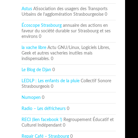
Astus
ASsociation des usagers des Transports
Urbains de l’agglomération Strasbourgeoise 0
Écoscope Strasbourg
annuaire des actions en
faveur du société durable sur Strasbourg et ses
environs 0
la vache libre
Actu GNU/Linux, Logiciels Libres,
Geek et autres vacheries inutiles mais
indispensables. 0
Le Blog de Djan
0
LEDLP : Les enfants de la pluie
Collectif Sonore
Strasbourgeois 0
Numopen
0
Radio – Les défricheurs
0
RECI (lien facebook !)
Regroupement Éducatif et
Culturel Indépendant 0
Repair Café – Strasbourg
0