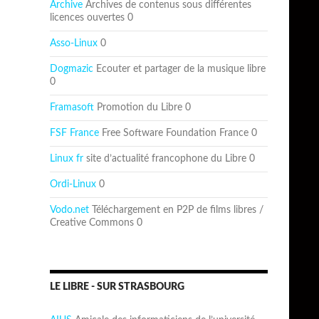
Archive
Archives de contenus sous différentes
licences ouvertes 0
Asso-Linux
0
Dogmazic
Ecouter et partager de la musique libre
0
Framasoft
Promotion du Libre 0
FSF France
Free Software Foundation France 0
Linux fr
site d’actualité francophone du Libre 0
Ordi-Linux
0
Vodo.net
Téléchargement en P2P de films libres /
Creative Commons 0
LE LIBRE - SUR STRASBOURG