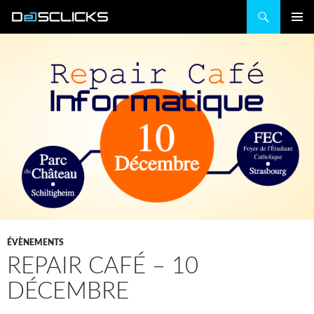
Recherche
ALLER
MENU
AU
PRINCIP
CONTENU
ÉVÈNEMENTS
REPAIR CAFÉ – 10
DÉCEMBRE