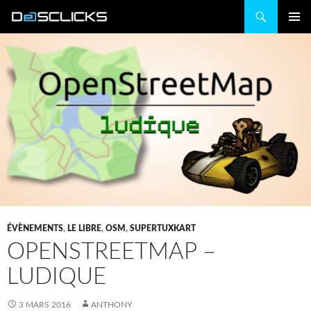
Recherche
ALLER
MENU
AU
PRINCIP
CONTENU
ÉVÈNEMENTS
,
LE LIBRE
,
OSM
,
SUPERTUXKART
OPENSTREETMAP –
LUDIQUE
3 MARS 2016
ANTHONY