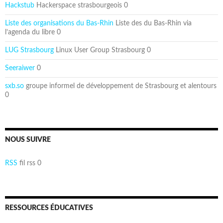
Hackstub
Hackerspace strasbourgeois 0
Liste des organisations du Bas-Rhin
Liste des du Bas-Rhin via
l’agenda du libre 0
LUG Strasbourg
Linux User Group Strasbourg 0
Seeraiwer
0
sxb.so
groupe informel de développement de Strasbourg et alentours
0
NOUS SUIVRE
RSS
fil rss 0
RESSOURCES ÉDUCATIVES