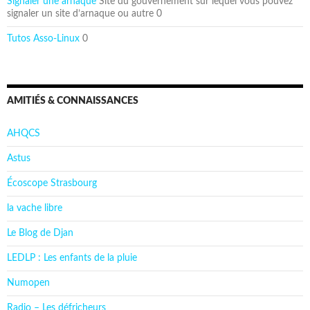
Signaler une arnaque
Site du gouvernement sur lequel vous pouvez
signaler un site d’arnaque ou autre 0
Tutos Asso-Linux
0
AMITIÉS & CONNAISSANCES
AHQCS
Astus
Écoscope Strasbourg
la vache libre
Le Blog de Djan
LEDLP : Les enfants de la pluie
Numopen
Radio – Les défricheurs