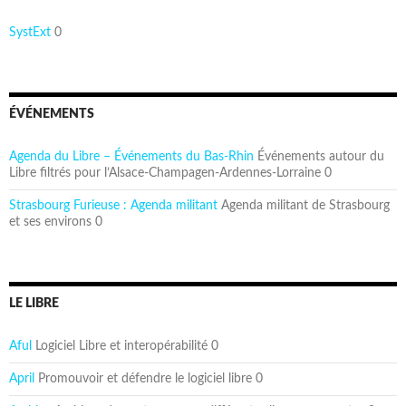
SystExt
0
ÉVÉNEMENTS
Agenda du Libre – Événements du Bas-Rhin
Événements autour du
Libre filtrés pour l’Alsace-Champagen-Ardennes-Lorraine 0
Strasbourg Furieuse : Agenda militant
Agenda militant de Strasbourg
et ses environs 0
LE LIBRE
Aful
Logiciel Libre et interopérabilité 0
April
Promouvoir et défendre le logiciel libre 0