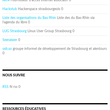
ARN
Fournisseur d’accès internet associatif 0
Hackstub
Hackerspace strasbourgeois 0
Liste des organisations du Bas-Rhin
Liste des du Bas-Rhin via
l’agenda du libre 0
LUG Strasbourg
Linux User Group Strasbourg 0
Seeraiwer
0
sxb.so
groupe informel de développement de Strasbourg et alentours
0
NOUS SUIVRE
RSS
fil rss 0
RESSOURCES ÉDUCATIVES