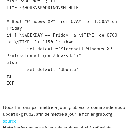
else PADDING=""; fi

TIME=\$HOUR\$PADDING\$MINUTE

# Boot "Windows XP" from 07AM to 11:50AM on 
Friday

if [ \$WEEKDAY == Friday -a \$TIME -ge 0700 
-a \$TIME -lt 1150 ]; then

        set default="Microsoft Windows XP 
Professionnel (on /dev/sda1)"

else

        set default="Ubuntu"

fi

sudo
Nous finirons par mettre à jour grub via la commande
update-grub2
, afin de mettre à jour le fichier grub.cfg
source
Note
Après une mise à jour de grub celui-ci à refusé de