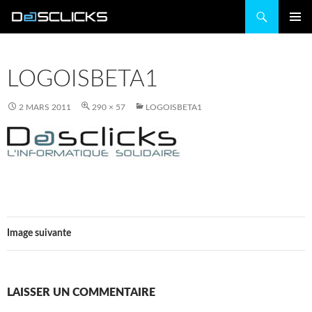
Recherche
ALLER
MENU
AU
PRINCIP
CONTENU
LOGOISBETA1
2 MARS 2011
290 × 57
LOGOISBETA1
Image suivante
LAISSER UN COMMENTAIRE