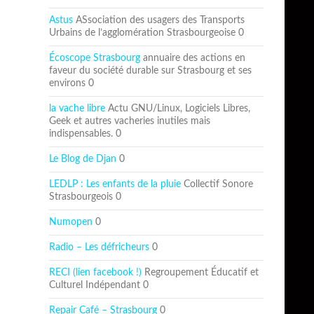
Astus
ASsociation des usagers des Transports
Urbains de l’agglomération Strasbourgeoise 0
Écoscope Strasbourg
annuaire des actions en
faveur du société durable sur Strasbourg et ses
environs 0
la vache libre
Actu GNU/Linux, Logiciels Libres,
Geek et autres vacheries inutiles mais
indispensables. 0
Le Blog de Djan
0
LEDLP : Les enfants de la pluie
Collectif Sonore
Strasbourgeois 0
Numopen
0
Radio – Les défricheurs
0
RECI (lien facebook !)
Regroupement Éducatif et
Culturel Indépendant 0
Repair Café – Strasbourg
0