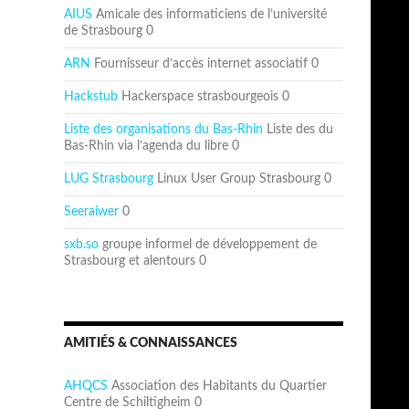
AIUS
Amicale des informaticiens de l’université
de Strasbourg 0
ARN
Fournisseur d’accès internet associatif 0
Hackstub
Hackerspace strasbourgeois 0
Liste des organisations du Bas-Rhin
Liste des du
Bas-Rhin via l’agenda du libre 0
LUG Strasbourg
Linux User Group Strasbourg 0
Seeraiwer
0
sxb.so
groupe informel de développement de
Strasbourg et alentours 0
AMITIÉS & CONNAISSANCES
AHQCS
Association des Habitants du Quartier
Centre de Schiltigheim 0