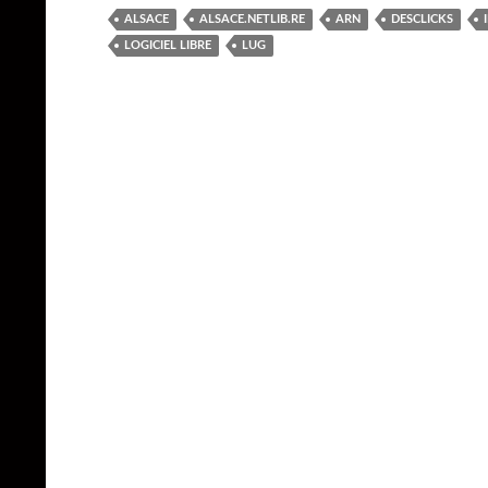
ALSACE
ALSACE.NETLIB.RE
ARN
DESCLICKS
LOGICIEL LIBRE
LUG