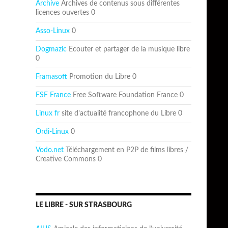
Archive
Archives de contenus sous différentes
licences ouvertes 0
Asso-Linux
0
Dogmazic
Ecouter et partager de la musique libre
0
Framasoft
Promotion du Libre 0
FSF France
Free Software Foundation France 0
Linux fr
site d’actualité francophone du Libre 0
Ordi-Linux
0
Vodo.net
Téléchargement en P2P de films libres /
Creative Commons 0
LE LIBRE - SUR STRASBOURG