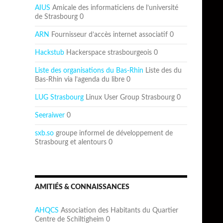
AIUS
Amicale des informaticiens de l’université
de Strasbourg 0
ARN
Fournisseur d’accès internet associatif 0
Hackstub
Hackerspace strasbourgeois 0
Liste des organisations du Bas-Rhin
Liste des du
Bas-Rhin via l’agenda du libre 0
LUG Strasbourg
Linux User Group Strasbourg 0
Seeraiwer
0
sxb.so
groupe informel de développement de
Strasbourg et alentours 0
AMITIÉS & CONNAISSANCES
AHQCS
Association des Habitants du Quartier
Centre de Schiltigheim 0