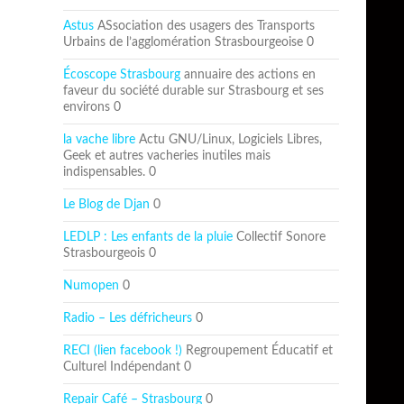
Astus
ASsociation des usagers des Transports
Urbains de l’agglomération Strasbourgeoise 0
Écoscope Strasbourg
annuaire des actions en
faveur du société durable sur Strasbourg et ses
environs 0
la vache libre
Actu GNU/Linux, Logiciels Libres,
Geek et autres vacheries inutiles mais
indispensables. 0
Le Blog de Djan
0
LEDLP : Les enfants de la pluie
Collectif Sonore
Strasbourgeois 0
Numopen
0
Radio – Les défricheurs
0
RECI (lien facebook !)
Regroupement Éducatif et
Culturel Indépendant 0
Repair Café – Strasbourg
0