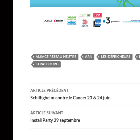
ALSACE RÉSEAU NEUTRE
ARN
LES-DÉFRICHEURS
STRASBOURG
Navigation
ARTICLE PRÉCÉDENT
des
Schiltigheim contre le Cancer 23 & 24 juin
articles
ARTICLE SUIVANT
Install Party 29 septembre