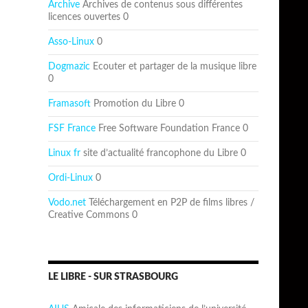
Archive
Archives de contenus sous différentes
licences ouvertes 0
Asso-Linux
0
Dogmazic
Ecouter et partager de la musique libre
0
Framasoft
Promotion du Libre 0
FSF France
Free Software Foundation France 0
Linux fr
site d’actualité francophone du Libre 0
Ordi-Linux
0
Vodo.net
Téléchargement en P2P de films libres /
Creative Commons 0
LE LIBRE - SUR STRASBOURG