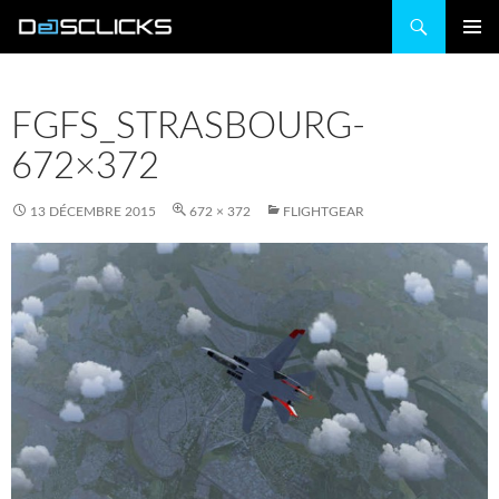
Recherche
ALLER
MENU
AU
PRINCIP
CONTENU
FGFS_STRASBOURG-
672×372
13 DÉCEMBRE 2015
672 × 372
FLIGHTGEAR